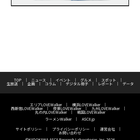
TOP
ニュース
イベント
グルメ
スポット
生放送
企画
コラム
デジタル冊子
レポート
データ
エリアLOVEWalker
横浜LOVEWalker
西新宿LOVEWalker
夜景LOVEWalker
九州LOVEWalker
丸の内LOVEWalker
戦国LOVEWalker
ラーメンWalker
ASCII.jp
サイトポリシー
プライバシーポリシー
運営会社
お問い合わせ
©KADOKAWA ASCII Research Laboratories, Inc. 2026