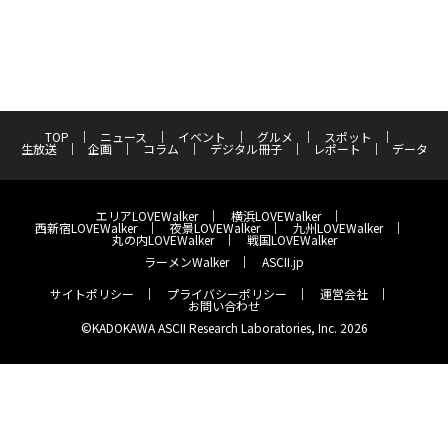
TOP
ニュース
イベント
グルメ
スポット
生放送
企画
コラム
デジタル冊子
レポート
データ
エリアLOVEWalker
横浜LOVEWalker
西新宿LOVEWalker
夜景LOVEWalker
九州LOVEWalker
丸の内LOVEWalker
戦国LOVEWalker
ラーメンWalker
ASCII.jp
サイトポリシー
プライバシーポリシー
運営会社
お問い合わせ
©KADOKAWA ASCII Research Laboratories, Inc. 2026