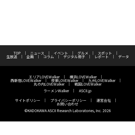
TOP
ニュース
イベント
グルメ
スポット
生放送
企画
コラム
デジタル冊子
レポート
データ
エリアLOVEWalker
横浜LOVEWalker
西新宿LOVEWalker
夜景LOVEWalker
九州LOVEWalker
丸の内LOVEWalker
戦国LOVEWalker
ラーメンWalker
ASCII.jp
サイトポリシー
プライバシーポリシー
運営会社
お問い合わせ
©KADOKAWA ASCII Research Laboratories, Inc. 2026