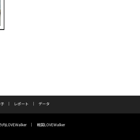
冊子
レポート
データ
内LOVEWalker
戦国LOVEWalker