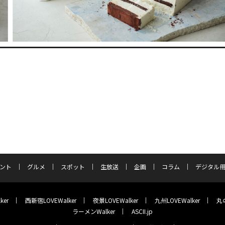
ント
グルメ
スポット
生放送
企画
コラム
デジタル
ker
西新宿LOVEWalker
夜景LOVEWalker
九州LOVEWalker
丸の
ラーメンWalker
ASCII.jp