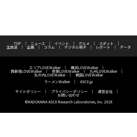
TOP
ニュース
イベント
グルメ
スポット
生放送
企画
コラム
デジタル冊子
レポート
データ
エリアLOVEWalker
横浜LOVEWalker
西新宿LOVEWalker
夜景LOVEWalker
九州LOVEWalker
丸の内LOVEWalker
戦国LOVEWalker
ラーメンWalker
ASCII.jp
サイトポリシー
プライバシーポリシー
運営会社
お問い合わせ
©KADOKAWA ASCII Research Laboratories, Inc. 2026