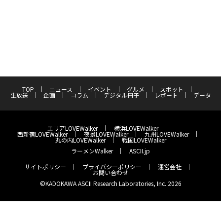
TOP
ニュース
イベント
グルメ
スポット
生放送
企画
コラム
デジタル冊子
レポート
データ
エリアLOVEWalker
横浜LOVEWalker
西新宿LOVEWalker
夜景LOVEWalker
九州LOVEWalker
丸の内LOVEWalker
戦国LOVEWalker
ラーメンWalker
ASCII.jp
サイトポリシー
プライバシーポリシー
運営会社
お問い合わせ
©KADOKAWA ASCII Research Laboratories, Inc. 2026