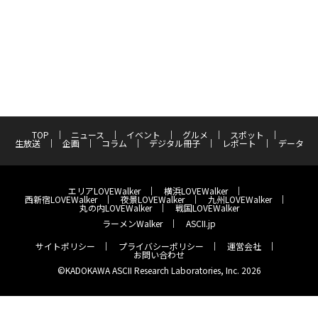
TOP
ニュース
イベント
グルメ
スポット
生放送
企画
コラム
デジタル冊子
レポート
データ
エリアLOVEWalker
横浜LOVEWalker
西新宿LOVEWalker
夜景LOVEWalker
九州LOVEWalker
丸の内LOVEWalker
戦国LOVEWalker
ラーメンWalker
ASCII.jp
サイトポリシー
プライバシーポリシー
運営会社
お問い合わせ
©KADOKAWA ASCII Research Laboratories, Inc. 2026