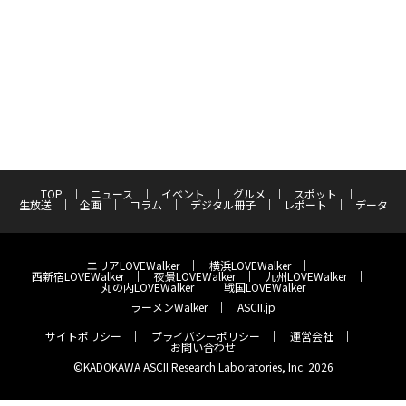
TOP
ニュース
イベント
グルメ
スポット
生放送
企画
コラム
デジタル冊子
レポート
データ
エリアLOVEWalker
横浜LOVEWalker
西新宿LOVEWalker
夜景LOVEWalker
九州LOVEWalker
丸の内LOVEWalker
戦国LOVEWalker
ラーメンWalker
ASCII.jp
サイトポリシー
プライバシーポリシー
運営会社
お問い合わせ
©KADOKAWA ASCII Research Laboratories, Inc. 2026