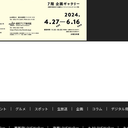
ント
グルメ
スポット
生放送
企画
コラム
デジタル
ker
西新宿LOVEWalker
夜景LOVEWalker
九州LOVEWalker
丸の