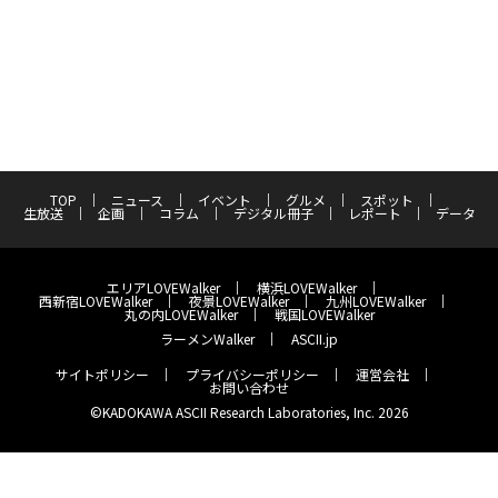
TOP
ニュース
イベント
グルメ
スポット
生放送
企画
コラム
デジタル冊子
レポート
データ
エリアLOVEWalker
横浜LOVEWalker
西新宿LOVEWalker
夜景LOVEWalker
九州LOVEWalker
丸の内LOVEWalker
戦国LOVEWalker
ラーメンWalker
ASCII.jp
サイトポリシー
プライバシーポリシー
運営会社
お問い合わせ
©KADOKAWA ASCII Research Laboratories, Inc. 2026