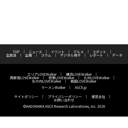
TOP
ニュース
イベント
グルメ
スポット
生放送
企画
コラム
デジタル冊子
レポート
データ
エリアLOVEWalker
横浜LOVEWalker
西新宿LOVEWalker
夜景LOVEWalker
九州LOVEWalker
丸の内LOVEWalker
戦国LOVEWalker
ラーメンWalker
ASCII.jp
サイトポリシー
プライバシーポリシー
運営会社
お問い合わせ
©KADOKAWA ASCII Research Laboratories, Inc. 2026