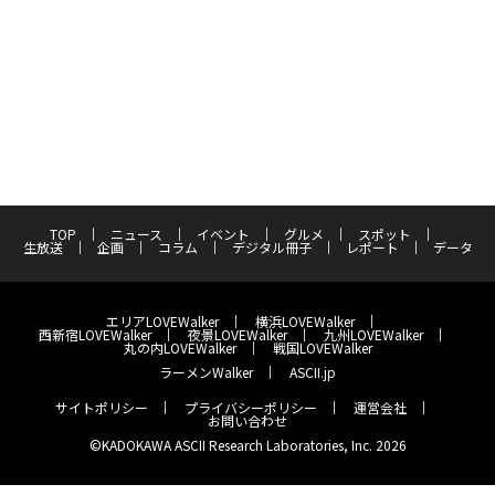
TOP
ニュース
イベント
グルメ
スポット
生放送
企画
コラム
デジタル冊子
レポート
データ
エリアLOVEWalker
横浜LOVEWalker
西新宿LOVEWalker
夜景LOVEWalker
九州LOVEWalker
丸の内LOVEWalker
戦国LOVEWalker
ラーメンWalker
ASCII.jp
サイトポリシー
プライバシーポリシー
運営会社
お問い合わせ
©KADOKAWA ASCII Research Laboratories, Inc. 2026