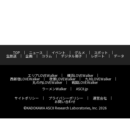
TOP
ニュース
イベント
グルメ
スポット
生放送
企画
コラム
デジタル冊子
レポート
データ
エリアLOVEWalker
横浜LOVEWalker
西新宿LOVEWalker
夜景LOVEWalker
九州LOVEWalker
丸の内LOVEWalker
戦国LOVEWalker
ラーメンWalker
ASCII.jp
サイトポリシー
プライバシーポリシー
運営会社
お問い合わせ
©KADOKAWA ASCII Research Laboratories, Inc. 2026