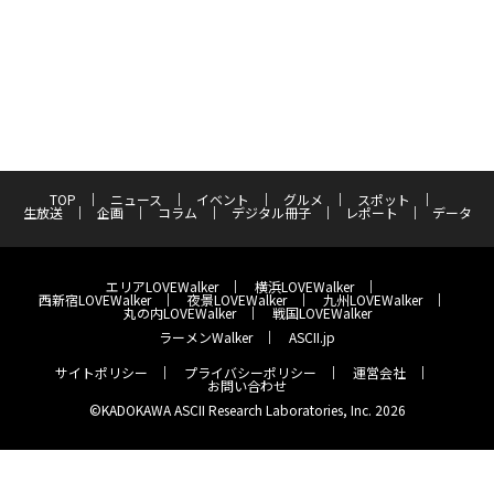
TOP
ニュース
イベント
グルメ
スポット
生放送
企画
コラム
デジタル冊子
レポート
データ
エリアLOVEWalker
横浜LOVEWalker
西新宿LOVEWalker
夜景LOVEWalker
九州LOVEWalker
丸の内LOVEWalker
戦国LOVEWalker
ラーメンWalker
ASCII.jp
サイトポリシー
プライバシーポリシー
運営会社
お問い合わせ
©KADOKAWA ASCII Research Laboratories, Inc. 2026