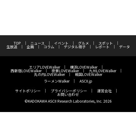
TOP
ニュース
イベント
グルメ
スポット
生放送
企画
コラム
デジタル冊子
レポート
データ
エリアLOVEWalker
横浜LOVEWalker
西新宿LOVEWalker
夜景LOVEWalker
九州LOVEWalker
丸の内LOVEWalker
戦国LOVEWalker
ラーメンWalker
ASCII.jp
サイトポリシー
プライバシーポリシー
運営会社
お問い合わせ
©KADOKAWA ASCII Research Laboratories, Inc. 2026