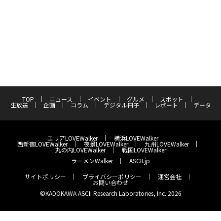
TOP
ニュース
イベント
グルメ
スポット
生放送
企画
コラム
デジタル冊子
レポート
データ
エリアLOVEWalker
横浜LOVEWalker
西新宿LOVEWalker
夜景LOVEWalker
九州LOVEWalker
丸の内LOVEWalker
戦国LOVEWalker
ラーメンWalker
ASCII.jp
サイトポリシー
プライバシーポリシー
運営会社
お問い合わせ
©KADOKAWA ASCII Research Laboratories, Inc. 2026