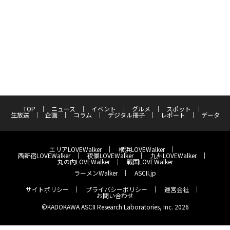
TOP
ニュース
イベント
グルメ
スポット
生放送
企画
コラム
デジタル冊子
レポート
データ
エリアLOVEWalker
横浜LOVEWalker
西新宿LOVEWalker
夜景LOVEWalker
九州LOVEWalker
丸の内LOVEWalker
戦国LOVEWalker
ラーメンWalker
ASCII.jp
サイトポリシー
プライバシーポリシー
運営会社
お問い合わせ
©KADOKAWA ASCII Research Laboratories, Inc. 2026