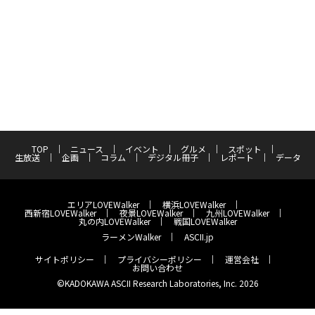
TOP
ニュース
イベント
グルメ
スポット
生放送
企画
コラム
デジタル冊子
レポート
データ
エリアLOVEWalker
横浜LOVEWalker
西新宿LOVEWalker
夜景LOVEWalker
九州LOVEWalker
丸の内LOVEWalker
戦国LOVEWalker
ラーメンWalker
ASCII.jp
サイトポリシー
プライバシーポリシー
運営会社
お問い合わせ
©KADOKAWA ASCII Research Laboratories, Inc. 2026