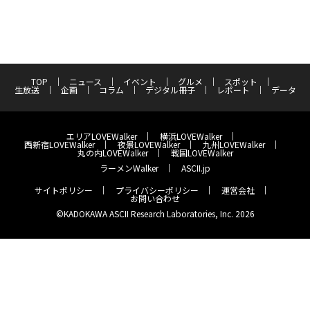
TOP
ニュース
イベント
グルメ
スポット
生放送
企画
コラム
デジタル冊子
レポート
データ
エリアLOVEWalker
横浜LOVEWalker
西新宿LOVEWalker
夜景LOVEWalker
九州LOVEWalker
丸の内LOVEWalker
戦国LOVEWalker
ラーメンWalker
ASCII.jp
サイトポリシー
プライバシーポリシー
運営会社
お問い合わせ
©KADOKAWA ASCII Research Laboratories, Inc. 2026