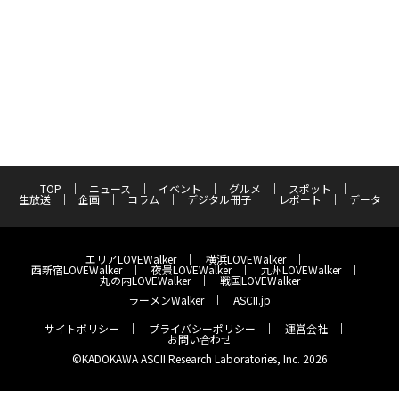
TOP
ニュース
イベント
グルメ
スポット
生放送
企画
コラム
デジタル冊子
レポート
データ
エリアLOVEWalker
横浜LOVEWalker
西新宿LOVEWalker
夜景LOVEWalker
九州LOVEWalker
丸の内LOVEWalker
戦国LOVEWalker
ラーメンWalker
ASCII.jp
サイトポリシー
プライバシーポリシー
運営会社
お問い合わせ
©KADOKAWA ASCII Research Laboratories, Inc. 2026