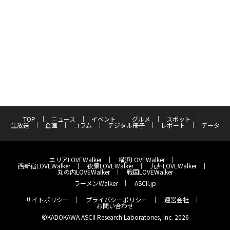
TOP
ニュース
イベント
グルメ
スポット
生放送
企画
コラム
デジタル冊子
レポート
データ
エリアLOVEWalker
横浜LOVEWalker
西新宿LOVEWalker
夜景LOVEWalker
九州LOVEWalker
丸の内LOVEWalker
戦国LOVEWalker
ラーメンWalker
ASCII.jp
サイトポリシー
プライバシーポリシー
運営会社
お問い合わせ
©KADOKAWA ASCII Research Laboratories, Inc. 2026