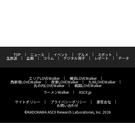
TOP
ニュース
イベント
グルメ
スポット
生放送
企画
コラム
デジタル冊子
レポート
データ
エリアLOVEWalker
横浜LOVEWalker
西新宿LOVEWalker
夜景LOVEWalker
九州LOVEWalker
丸の内LOVEWalker
戦国LOVEWalker
ラーメンWalker
ASCII.jp
サイトポリシー
プライバシーポリシー
運営会社
お問い合わせ
©KADOKAWA ASCII Research Laboratories, Inc. 2026