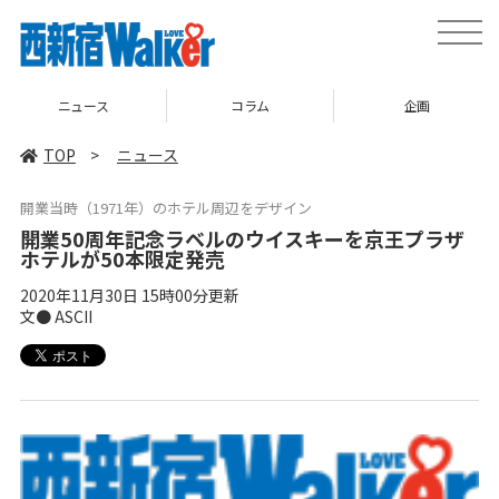
toggle
naviga
ニュース
コラム
企画
TOP
>
ニュース
開業当時（1971年）のホテル周辺をデザイン
開業50周年記念ラベルのウイスキーを京王プラザ
ホテルが50本限定発売
2020年11月30日 15時00分更新
文● ASCII