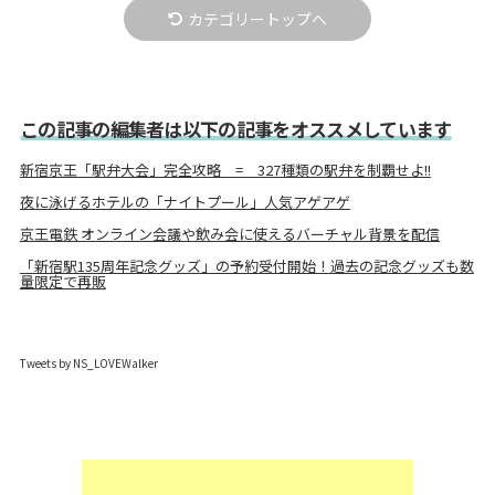
カテゴリートップへ
この記事の編集者は以下の記事をオススメしています
新宿京王「駅弁大会」完全攻略 = 327種類の駅弁を制覇せよ!!
夜に泳げるホテルの「ナイトプール」人気アゲアゲ
京王電鉄 オンライン会議や飲み会に使えるバーチャル背景を配信
「新宿駅135周年記念グッズ」の予約受付開始！過去の記念グッズも数
量限定で再販
Tweets by NS_LOVEWalker