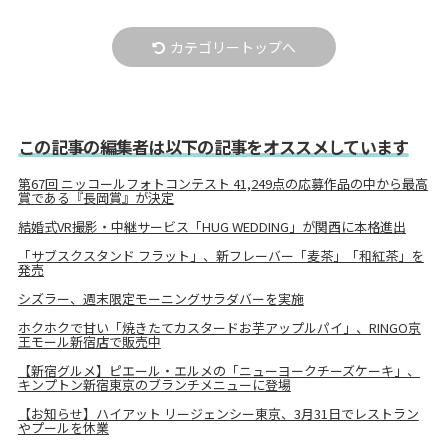
カテゴリートップへ
この記事の編集者は以下の記事をオススメしています
第67回 ニッコールフォトコンテスト 41,249点の応募作品の中から最高
賞である『長岡賞』が決定
結婚式VR撮影・中継サービス「HUG WEDDING」が関西に本格進出
「サブスクスタンド フラット」、新フレーバー「麦茶」「和紅茶」を
発売
シズラー、週末限定モーニングサラダバーを実施
ホクホクで甘い「焼きたてカスタードお芋アップルパイ」、RINGO京
王モール新宿店で販売中
【新宿グルメ】ピエール・エルメの「ニューヨークチーズケーキ」、
キンプトン新宿東京のブランチメニューに登場
【お知らせ】ハイアット リージェンシー東京、3月31日でレストラン
やプールを休業