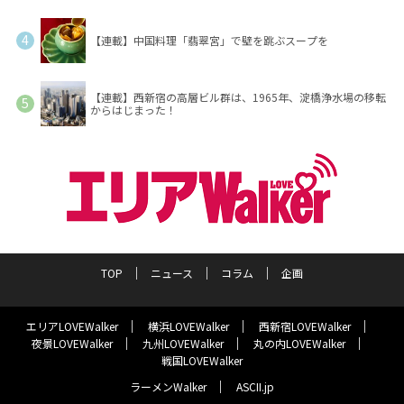
【連載】中国料理「翡翠宮」で壁を跳ぶスープを
【連載】西新宿の高層ビル群は、1965年、淀橋浄水場の移転
からはじまった！
TOP
ニュース
コラム
企画
エリアLOVEWalker
横浜LOVEWalker
西新宿LOVEWalker
夜景LOVEWalker
九州LOVEWalker
丸の内LOVEWalker
戦国LOVEWalker
ラーメンWalker
ASCII.jp