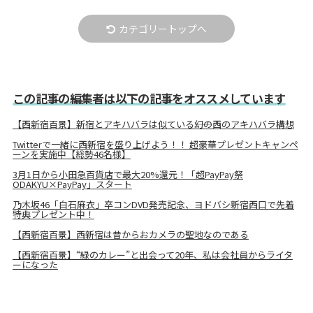
カテゴリートップへ
この記事の編集者は以下の記事をオススメしています
【西新宿百景】新宿とアキハバラは似ている――幻の西のアキハバラ構想
Twitterで一緒に西新宿を盛り上げよう！！ 超豪華プレゼントキャンペ
ーンを実施中【総勢46名様】
3月1日から小田急百貨店で最大20%還元！「超PayPay祭
ODAKYU×PayPay」スタート
乃木坂46「白石麻衣」卒コンDVD発売記念、ヨドバシ新宿西口で先着
特典プレゼント中！
【西新宿百景】西新宿は昔からおカメラの聖地なのである
【西新宿百景】“緑のカレー”と出会って20年、私は会社員からライタ
ーになった