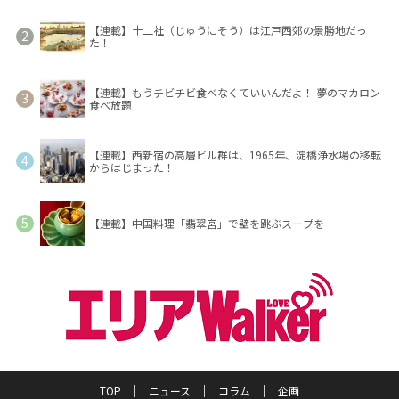
【連載】十二社（じゅうにそう）は江戸西郊の景勝地だっ
た！
【連載】もうチビチビ食べなくていいんだよ！ 夢のマカロン
食べ放題
【連載】西新宿の高層ビル群は、1965年、淀橋浄水場の移転
からはじまった！
【連載】中国料理「翡翠宮」で壁を跳ぶスープを
TOP
ニュース
コラム
企画