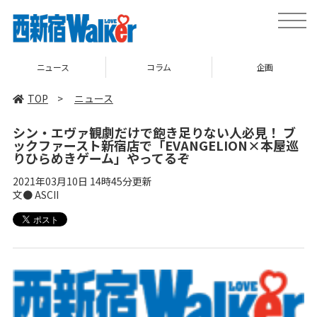
toggle
naviga
ス
コラム
企画
TOP
TOP
>
ニュース
シン・エヴァ観劇だけで飽き足りない人必見！ ブ
ックファースト新宿店で「EVANGELION×本屋巡
りひらめきゲーム」やってるぞ
2021年03月10日 14時45分更新
文● ASCII