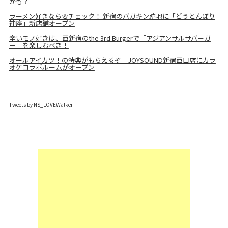
かも？
ラーメン好きなら要チェック！ 新宿のバガキン跡地に「どうとんぼり
神座」新店舗オープン
辛いモノ好きは、西新宿のthe 3rd Burgerで「アジアンサルサバーガ
ー」を楽しむべき！
オールアイカツ！の特典がもらえるぞ JOYSOUND新宿西口店にカラ
オケコラボルームがオープン
Tweets by NS_LOVEWalker