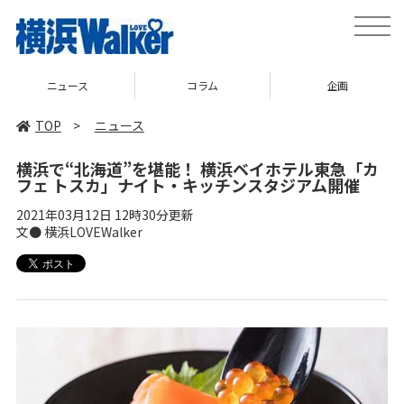
toggle
naviga
ニュース
コラム
企画
TOP
>
ニュース
横浜で“北海道”を堪能！ 横浜ベイホテル東急「カ
フェ トスカ」ナイト・キッチンスタジアム開催
2021年03月12日 12時30分更新
文● 横浜LOVEWalker