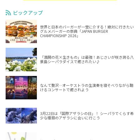
ピックアップ
世界と日本のバーガーが一堂に介する！絶対に行きたい
グルメバーガーの祭典「JAPAN BURGER
CHAMPIONSHIP 2026」
「満開の花×生きもの」は最強！あじさいが咲き誇る八
景島シーパラダイスで癒されたい♪
なんて贅沢…オーケストラの生演奏を寝そべりながら聴
けるコンサートで癒されよう
3月22日は「国際アザラシの日」！ シーパラでくらす希
少な種類のアザラシに会いに行こう