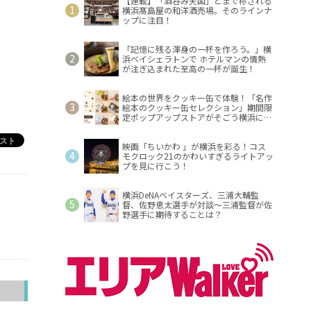
【連載】「酒呑み天国」とまで称される
横浜髙島屋の和洋酒売場。そのラインナ
ップに注目！
「記憶に残る渾身の一杯を作ろう。」横
浜ベイシェラトンで ホテルマンの情熱
が注ぎ込まれた至高の一杯が誕生！
絵本の世界をクッキー缶で体験！「名作
絵本のクッキー缶セレクション」期間限
定ポップアップストアがそごう横浜に登
場！
映画「ちいかわ 」が横浜を彩る！コス
モクロック21のかわいすぎるライトアッ
プを見に行こう！
横浜DeNAベイスターズ、三浦大輔監
督、佐野恵太選手が対談～三浦監督が佐
野選手に期待することは？
へ