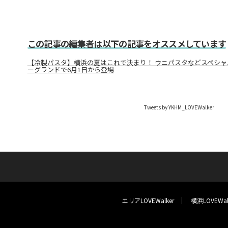
この記事の編集者は以下の記事をオススメしています
【冷製パスタ】横浜の夏はこれで決まり！ ウニパスタなどスペシ
ーグランドで6月1日から登場
Tweets by YKHM_LOVEWalker
エリアLOVEWalker
横浜LOVEWal