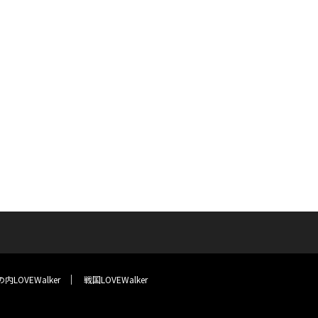
内LOVEWalker
戦国LOVEWalker