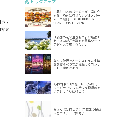
ピックアップ
世界と日本のバーガーが一堂に介
する！絶対に行きたいグルメバー
ガーの祭典「JAPAN BURGER
同ホテ
CHAMPIONSHIP 2026」
季節の
「満開の花×生きもの」は最強！
あじさいが咲き誇る八景島シーパ
ラダイスで癒されたい♪
なんて贅沢…オーケストラの生演
奏を寝そべりながら聴けるコンサ
ートで癒されよう
3月22日は「国際アザラシの日」！
シーパラでくらす希少な種類のア
ザラシに会いに行こう
桜さんぽに行こう！ 戸塚区の桜並
木をウナシーが案内♪