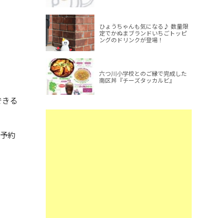
ひょうちゃんも気になる♪ 数量限
定でかぬまブランドいちごトッピ
ングのドリンクが登場！
六つ川小学校とのご縁で完成した
南区丼『チーズタッカルビ』
できる
り予約