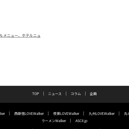
ャルメニュー、ホテルニュ
TOP
ニュース
コラム
企画
ker
西新宿LOVEWalker
夜景LOVEWalker
九州LOVEWalker
丸の
ラーメンWalker
ASCII.jp