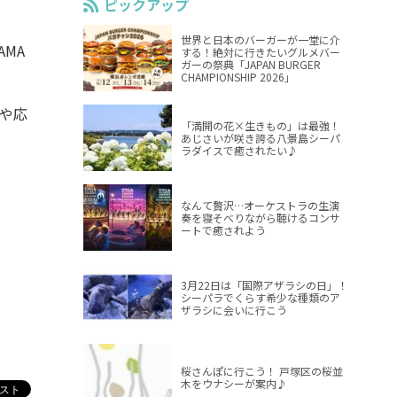
ピックアップ
世界と日本のバーガーが一堂に介
MA
する！絶対に行きたいグルメバー
ガーの祭典「JAPAN BURGER
CHAMPIONSHIP 2026」
や応
「満開の花×生きもの」は最強！
あじさいが咲き誇る八景島シーパ
ラダイスで癒されたい♪
なんて贅沢…オーケストラの生演
奏を寝そべりながら聴けるコンサ
ートで癒されよう
3月22日は「国際アザラシの日」！
シーパラでくらす希少な種類のア
ザラシに会いに行こう
桜さんぽに行こう！ 戸塚区の桜並
木をウナシーが案内♪