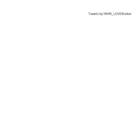
Tweets by YKHM_LOVEWalker