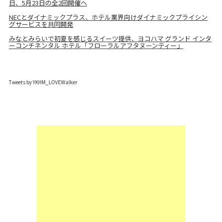
日、5月23日の全2回開催へ
NECとダイナミックプラス、ホテル業界向けダイナミックプライシン
グサービスを共同開発
みなとみらいで初夏を感じるスイーツ提供、ヨコハマ グランド インタ
ーコンチネンタル ホテル「フローラルアフタヌーンティー」
Tweets by YKHM_LOVEWalker