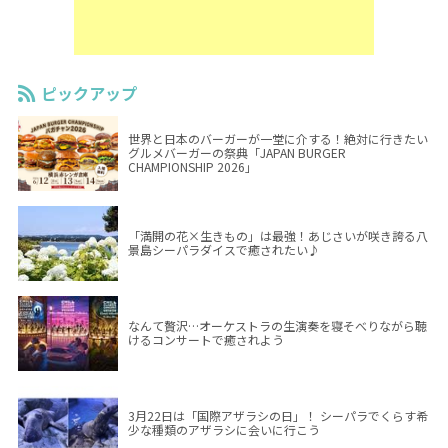
ピックアップ
世界と日本のバーガーが一堂に介する！絶対に行きたい
グルメバーガーの祭典「JAPAN BURGER
CHAMPIONSHIP 2026」
「満開の花×生きもの」は最強！あじさいが咲き誇る八
景島シーパラダイスで癒されたい♪
なんて贅沢…オーケストラの生演奏を寝そべりながら聴
けるコンサートで癒されよう
3月22日は「国際アザラシの日」！ シーパラでくらす希
少な種類のアザラシに会いに行こう