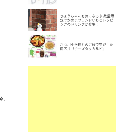
ひょうちゃんも気になる♪ 数量限
定でかぬまブランドいちごトッピ
ングのドリンクが登場！
六つ川小学校とのご縁で完成した
南区丼『チーズタッカルビ』
る。