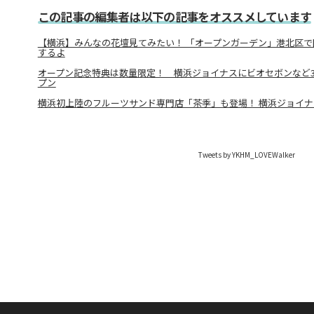
この記事の編集者は以下の記事をオススメしています
【横浜】みんなの花壇見てみたい！ 「オープンガーデン」港北区
するよ
オープン記念特典は数量限定！ 横浜ジョイナスにビオセボンなど3
プン
横浜初上陸のフルーツサンド専門店「茶季」も登場！ 横浜ジョイ
Tweets by YKHM_LOVEWalker