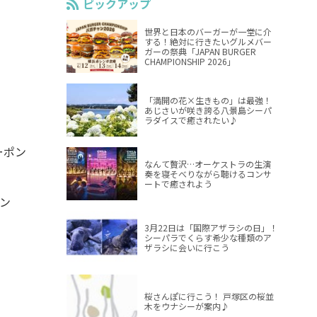
ピックアップ
世界と日本のバーガーが一堂に介
する！絶対に行きたいグルメバー
ガーの祭典「JAPAN BURGER
CHAMPIONSHIP 2026」
「満開の花×生きもの」は最強！
あじさいが咲き誇る八景島シーパ
ラダイスで癒されたい♪
ーポン
なんて贅沢…オーケストラの生演
奏を寝そべりながら聴けるコンサ
ートで癒されよう
ン
3月22日は「国際アザラシの日」！
シーパラでくらす希少な種類のア
ザラシに会いに行こう
桜さんぽに行こう！ 戸塚区の桜並
木をウナシーが案内♪