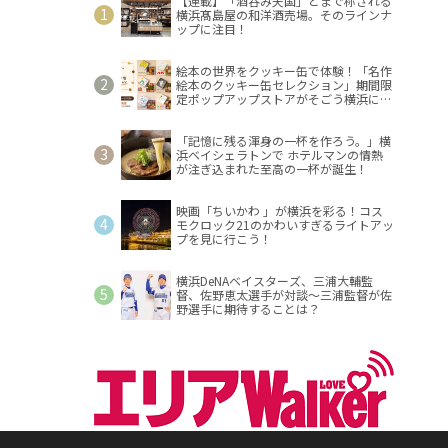
【連載】「酒呑み天国」とまで称される
横浜髙島屋の和洋酒売場。そのラインナ
ップに注目！
絵本の世界をクッキー缶で体験！「名作
絵本のクッキー缶セレクション」期間限
定ポップアップストアがそごう横浜に登
場！
「記憶に残る渾身の一杯を作ろう。」横
浜ベイシェラトンで ホテルマンの情熱
が注ぎ込まれた至高の一杯が誕生！
映画「ちいかわ 」が横浜を彩る！コス
モクロック21のかわいすぎるライトアッ
プを見に行こう！
横浜DeNAベイスターズ、三浦大輔監
督、佐野恵太選手が対談～三浦監督が佐
野選手に期待することは？