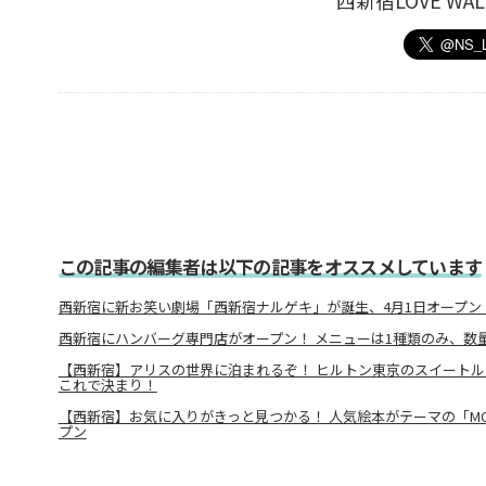
西新宿LOVE W
この記事の編集者は以下の記事をオススメしています
西新宿に新お笑い劇場「西新宿ナルゲキ」が誕生、4月1日オープン
西新宿にハンバーグ専門店がオープン！ メニューは1種類のみ、数
【西新宿】アリスの世界に泊まれるぞ！ ヒルトン東京のスイートル
これで決まり！
【西新宿】お気に入りがきっと見つかる！ 人気絵本がテーマの「M
プン