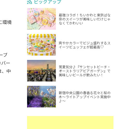
ピックアップ
最強コラボ！ちいかわと東京ばな
奈のスイーツが美味しいだけじゃ
に環境
なくてかわいい
爽やかカラーでビジュ盛れするス
イーツビュッフェが超最高♡
ーブ
カバー
常夏気分♪『サンセットビーチ・
は、中
オーストラリアビアガーデン』で
美味しいビールが飲みたい！
新宿中央公園の春香る花々と桜の
木～ライトアップイベント実施中
♪～