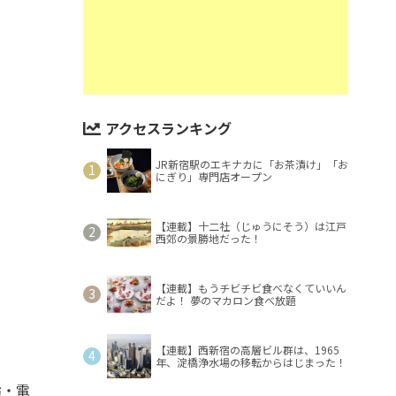
アクセスランキング
JR新宿駅のエキナカに「お茶漬け」「お
にぎり」専門店オープン
【連載】十二社（じゅうにそう）は江戸
西郊の景勝地だった！
【連載】もうチビチビ食べなくていいん
だよ！ 夢のマカロン食べ放題
【連載】西新宿の高層ビル群は、1965
年、淀橋浄水場の移転からはじまった！
齢・電