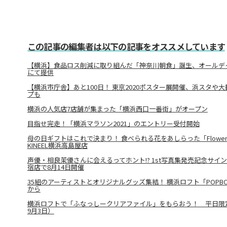
この記事の編集者は以下の記事をオススメしています
【横浜】食品ロス削減に取り組んだ「神奈川朝食」誕生、オールデ
にて提供
【横浜市庁舎】あと100日！ 東京2020ポスター展開催、浜スタや
プも
横浜の人気店7店舗が集まった「横浜西口一番街」がオープン
目指せ完走！「横浜マラソン2021」のエントリー受付開始
母の日ギフトはこれで決まり！ 食べられる花をあしらった「Flower C
KINEEL横浜高島屋店
声優・相良茉優さんに会えるってホント!? 1st写真集発売記念サイ
宿店で8月14日開催
35組のアーティストとオリジナルグッズ集結！ 横浜ロフト「POPBOX 
から
横浜ロフトで「ふなっしークリアファイル」をもらおう！ 平日限定
9月3日）