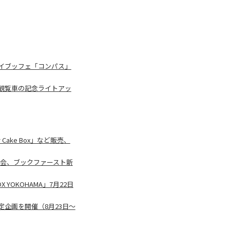
イブッフェ「コンパス」
大観覧車の記念ライトアッ
ake Box」など販売、
ン会、ブックファースト新
YOKOHAMA」7月22日
企画を開催（8月23日～