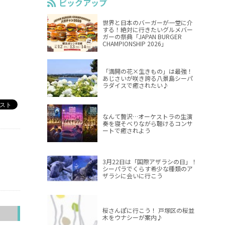
ピックアップ
世界と日本のバーガーが一堂に介
する！絶対に行きたいグルメバー
ガーの祭典「JAPAN BURGER
CHAMPIONSHIP 2026」
「満開の花×生きもの」は最強！
あじさいが咲き誇る八景島シーパ
ラダイスで癒されたい♪
なんて贅沢…オーケストラの生演
奏を寝そべりながら聴けるコンサ
ートで癒されよう
3月22日は「国際アザラシの日」！
シーパラでくらす希少な種類のア
ザラシに会いに行こう
桜さんぽに行こう！ 戸塚区の桜並
へ
木をウナシーが案内♪