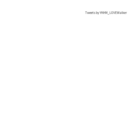
Tweets by YKHM_LOVEWalker