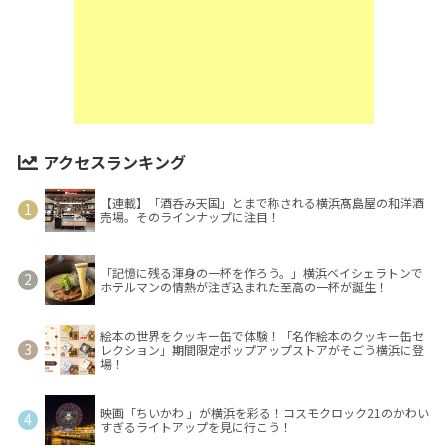
アクセスランキング
【連載】「酒呑み天国」とまで称される横浜髙島屋の和洋酒
売場。そのラインナップに注目！
「記憶に残る渾身の一杯を作ろう。」横浜ベイシェラトンで
ホテルマンの情熱が注ぎ込まれた至高の一杯が誕生！
絵本の世界をクッキー缶で体験！「名作絵本のクッキー缶セ
レクション」期間限定ポップアップストアがそごう横浜に登
場！
映画「ちいかわ 」が横浜を彩る！コスモクロック21のかわい
すぎるライトアップを見に行こう！