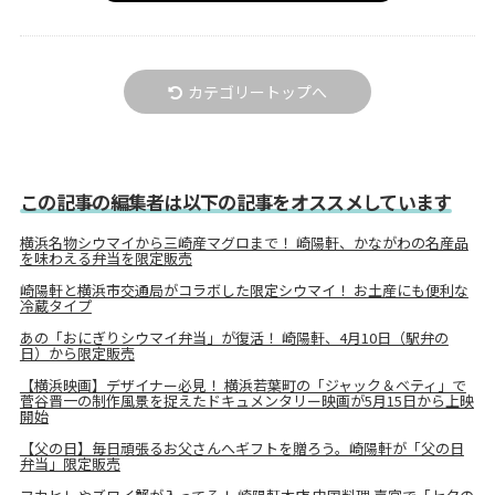
カテゴリートップへ
この記事の編集者は以下の記事をオススメしています
横浜名物シウマイから三崎産マグロまで！ 崎陽軒、かながわの名産品
を味わえる弁当を限定販売
崎陽軒と横浜市交通局がコラボした限定シウマイ！ お土産にも便利な
冷蔵タイプ
あの「おにぎりシウマイ弁当」が復活！ 崎陽軒、4月10日（駅弁の
日）から限定販売
【横浜映画】デザイナー必見！ 横浜若葉町の「ジャック＆ベティ」で
菅谷晋一の制作風景を捉えたドキュメンタリー映画が5月15日から上映
開始
【父の日】毎日頑張るお父さんへギフトを贈ろう。崎陽軒が「父の日
弁当」限定販売