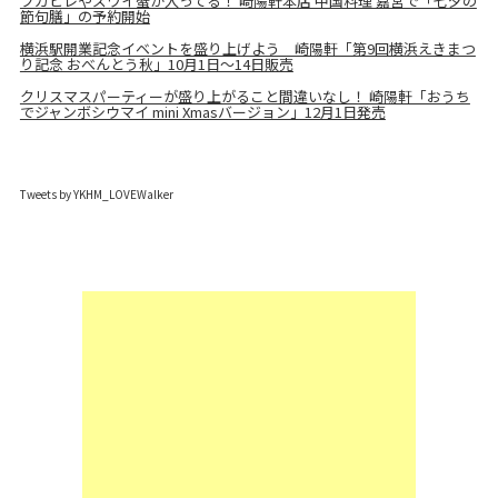
フカヒレやズワイ蟹が入ってる！ 崎陽軒本店 中国料理 嘉宮で「七夕の
節句膳」の予約開始
横浜駅開業記念イベントを盛り上げよう 崎陽軒「第9回横浜えきまつ
り記念 おべんとう秋」10月1日～14日販売
クリスマスパーティーが盛り上がること間違いなし！ 崎陽軒「おうち
でジャンボシウマイ mini Xmasバージョン」12月1日発売
Tweets by YKHM_LOVEWalker