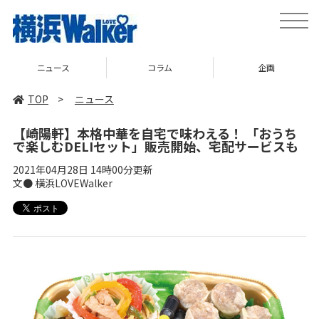
toggle
naviga
ニュース
コラム
企画
TOP
>
ニュース
【崎陽軒】本格中華を自宅で味わえる！ 「おうち
で楽しむDELIセット」販売開始、宅配サービスも
2021年04月28日 14時00分更新
文● 横浜LOVEWalker