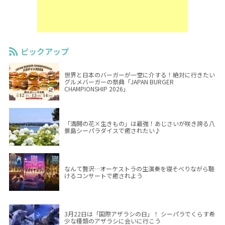
ピックアップ
世界と日本のバーガーが一堂に介する！絶対に行きたい
グルメバーガーの祭典「JAPAN BURGER
CHAMPIONSHIP 2026」
「満開の花×生きもの」は最強！あじさいが咲き誇る八
景島シーパラダイスで癒されたい♪
なんて贅沢…オーケストラの生演奏を寝そべりながら聴
けるコンサートで癒されよう
3月22日は「国際アザラシの日」！ シーパラでくらす希
少な種類のアザラシに会いに行こう