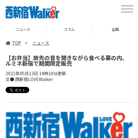
toggle
naviga
ニュース
コラム
企画
TOP
>
ニュース
【お弁当】旅先の音を聞きながら食べる幕の内、
ルミネ新宿で期間限定販売
2021年05月13日 14時10分更新
文● 西新宿LOVEWalker