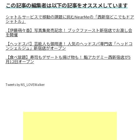
この記事の編集者は以下の記事をオススメしています
シャトルサービスで移動の課題に挑むNearMeの「西新宿どこでもドア
シャトル」
【伊藤萌々香】写真集発売記念！ ブックファースト新宿店でお渡し会
を開催
【ヘッドスパ】芸能人も御用達！ 人気のヘッドスパ専門店「ヘッドコ
ンシェルジュ」新宿店がオープン
【食べ放題】寿司もデザートも揚げ物も！ 鮨アカデミー西新宿店が5
月12日オープン
Tweets by NS_LOVEWalker