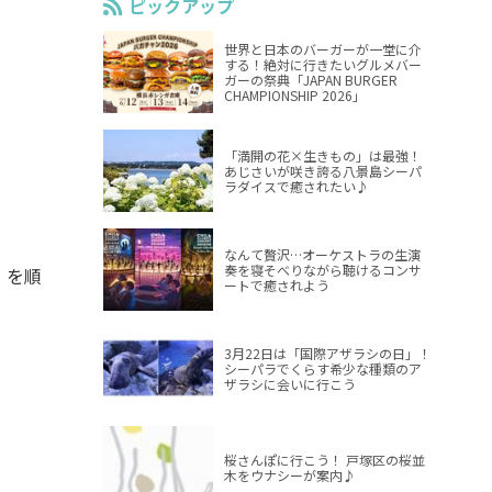
ピックアップ
世界と日本のバーガーが一堂に介
する！絶対に行きたいグルメバー
ガーの祭典「JAPAN BURGER
CHAMPIONSHIP 2026」
「満開の花×生きもの」は最強！
あじさいが咲き誇る八景島シーパ
ラダイスで癒されたい♪
なんて贅沢…オーケストラの生演
奏を寝そべりながら聴けるコンサ
」を順
ートで癒されよう
3月22日は「国際アザラシの日」！
シーパラでくらす希少な種類のア
ザラシに会いに行こう
桜さんぽに行こう！ 戸塚区の桜並
木をウナシーが案内♪