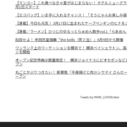
【マンゴー】これ食べなきゃ夏がはじまらない！ ホテルニューグラ
月1日スタート
【エコバッグ】いま手に入れるチャンス！ 「そうにゃんお楽しみ袋2
【連載】今日も元気！ 3月17日に生まれたケープペンギンのヒナを
【連載／ラーメン】ひつじのゆるっとらぁめん散歩vol.1「らあめん
刮目せよ！ 寺田衣里個展「the bells（死と生）」6月9日から開催
ワンランク上のワーケーションを横浜で！ 横浜ベイシェラトン、
ンを開始
オープン記念特典は数量限定！ 横浜ジョイナスにビオセボンなど3
プン
丸ごとかぶりつきたい！ 新業態「半身揚げと肉汁シウマイ さんだー
ープン
Tweets by YKHM_LOVEWalker