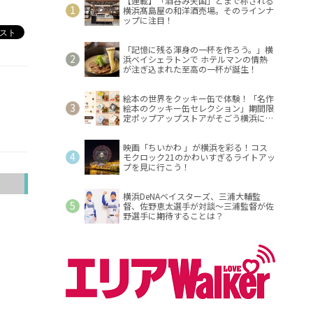
【連載】「酒呑み天国」とまで称される
横浜髙島屋の和洋酒売場。そのラインナ
ップに注目！
「記憶に残る渾身の一杯を作ろう。」横
浜ベイシェラトンで ホテルマンの情熱
が注ぎ込まれた至高の一杯が誕生！
絵本の世界をクッキー缶で体験！「名作
絵本のクッキー缶セレクション」期間限
定ポップアップストアがそごう横浜に登
場！
映画「ちいかわ 」が横浜を彩る！コス
モクロック21のかわいすぎるライトアッ
プを見に行こう！
へ
横浜DeNAベイスターズ、三浦大輔監
督、佐野恵太選手が対談～三浦監督が佐
野選手に期待することは？