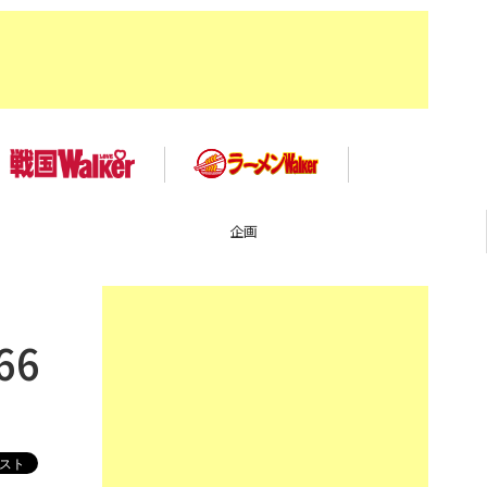
TOP
66