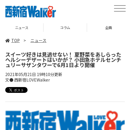
toggle
naviga
コラム
企画
TOP
TOP
>
ニュース
スイーツ好きは見逃せない！ 夏野菜をあしらった
ヘルシーデザートはいかが？ 小田急ホテルセンチ
ュリーサザンタワーで6月1日より開催
2021年05月21日 19時10分更新
文● 西新宿LOVEWalker