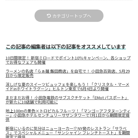
カテゴリートップへ
この記事の編集者は以下の記事をオススメしています
10日間限定！ 新宿ミロードでポイント10％キャンペーン、各ショップ
でお得なフェアも開催
ラーメンの名店「らぁ麺 飯田商店」を自宅で！ 小田急百貨店、5月29
日から限定販売
涼しげな夏のスイーツビュッフェを楽しもう！「クリスタル・マーメ
イドinホワイトラグーン」ヒルトン東京で6月4日より開催
まだまだお得！ 小田急電鉄のサブスクチケット「EMot パスポート」
が新たに10店舗で利用可能に
地上100mの景色×トロピカルフルーツ！「マンゴーアフタヌーンティ
ー」小田急ホテルセンチュリーサザンタワーで7月1日から期間限定提
供
新宿にいるのに気分はニューヨーカー⁉ NY発のレストラン「サラベ
ス」でスペシャルメニュー「サンシャイン フレンチトースト」を期間
限定で提供