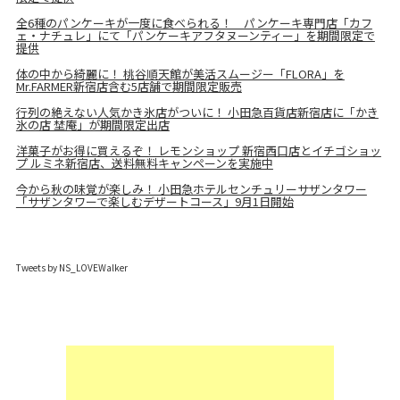
全6種のパンケーキが一度に食べられる！ パンケーキ専門店「カフ
ェ・ナチュレ」にて「パンケーキアフタヌーンティー」を期間限定で
提供
体の中から綺麗に！ 桃谷順天館が美活スムージー「FLORA」を
Mr.FARMER新宿店含む5店舗で期間限定販売
行列の絶えない人気かき氷店がついに！ 小田急百貨店新宿店に「かき
氷の店 埜庵」が期間限定出店
洋菓子がお得に買えるぞ！ レモンショップ 新宿西口店とイチゴショッ
プ ルミネ新宿店、送料無料キャンペーンを実施中
今から秋の味覚が楽しみ！ 小田急ホテルセンチュリーサザンタワー
「サザンタワーで楽しむデザートコース」9月1日開始
Tweets by NS_LOVEWalker