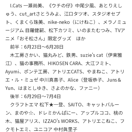
I.Cats 一瀬尚美、《ウチの仔》中尾少風、あとりえし
ゅう、cut_artさとうみよ、江口タツオ、スタジオセプ
ト、くまくら珠美、nike-neko（にけねこ）、メラノミュ
ージアム 目羅健嗣、松下カツミ、いのまたむつみ、TVア
ニメ「おそ松さん」限定グッズ ほか
前半：6月23日～6月28日
木工房さかい、猫丸みど、鉄男、suzie's cat（伊東雅
江）、猫の事務所、HIKOSEN CARA、大江フミト、
Ayumi、ポンテ工房、アトリエCATS、やまねこ、アトリ
エ・ル・ミュゼ 中川真喜子、Alice（登坂恭子、Juns＆
Yun、はまとしゆき、さよのかな、ファニー）
後半：6月29日～7月4日
クラフトエマ 松下★一登、SAITO、キャットバルー
ン、まのや☆、ドレミかんぱにー、アップルココ、桃の
木、猫屋アリス、IZZAO's WORKS、アトリエこねこ、フ
クモトエミ、ユニコア 中村眞里子