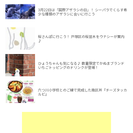
3月22日は「国際アザラシの日」！ シーパラでくらす希
少な種類のアザラシに会いに行こう
桜さんぽに行こう！ 戸塚区の桜並木をウナシーが案内
♪
ひょうちゃんも気になる♪ 数量限定でかぬまブランド
いちごトッピングのドリンクが登場！
六つ川小学校とのご縁で完成した南区丼『チーズタッカ
ルビ』