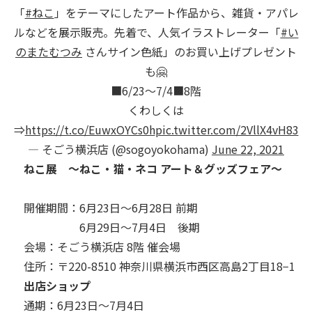
「
#ねこ
」をテーマにしたアート作品から、雑貨・アパレ
ルなどを展示販売。先着で、人気イラストレーター「
#い
のまたむつみ
さんサイン色紙」のお買い上げプレゼント
も🤗
■6/23～7/4■8階
くわしくは
⇒
https://t.co/EuwxOYCs0h
pic.twitter.com/2VllX4vH83
— そごう横浜店 (@sogoyokohama)
June 22, 2021
ねこ展 ～ねこ・猫・ネコ アート＆グッズフェア～
開催期間：6月23日～6月28日 前期
6月29日～7月4日 後期
会場：そごう横浜店 8階 催会場
住所：〒220-8510 神奈川県横浜市西区高島2丁目18−1
出店ショップ
通期：6月23日～7月4日