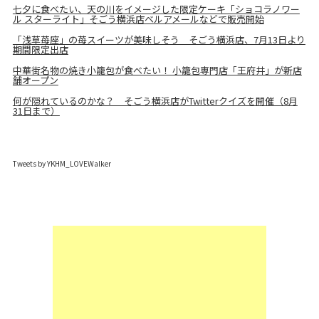
七夕に食べたい、天の川をイメージした限定ケーキ「ショコラノワー
ル スターライト」そごう横浜店ベルアメールなどで販売開始
「浅草苺座」の苺スイーツが美味しそう そごう横浜店、7月13日より
期間限定出店
中華街名物の焼き小籠包が食べたい！ 小籠包専門店「王府井」が新店
舗オープン
何が隠れているのかな？ そごう横浜店がTwitterクイズを開催（8月
31日まで）
Tweets by YKHM_LOVEWalker