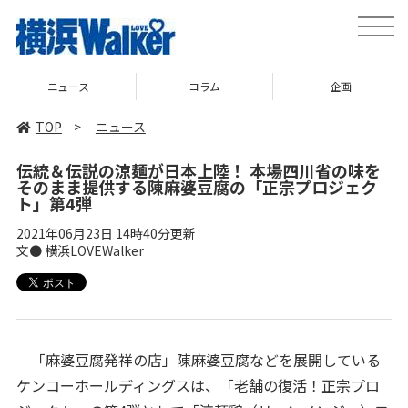
toggle
naviga
ニュース
コラム
企画
TOP
>
ニュース
伝統＆伝説の涼麺が日本上陸！ 本場四川省の味を
そのまま提供する陳麻婆豆腐の「正宗プロジェク
ト」第4弾
2021年06月23日 14時40分更新
文● 横浜LOVEWalker
「麻婆豆腐発祥の店」陳麻婆豆腐などを展開している
ケンコーホールディングスは、「老舗の復活！正宗プロ