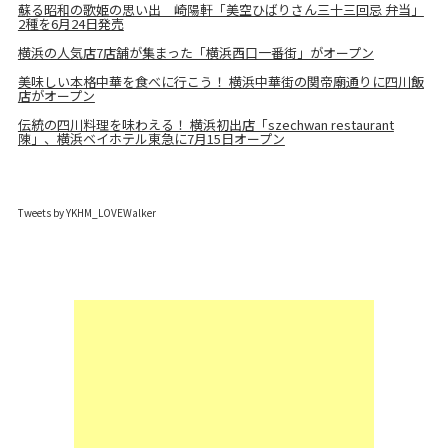
蘇る昭和の歌姫の思い出 崎陽軒「美空ひばりさん三十三回忌 弁当」
2種を6月24日発売
横浜の人気店7店舗が集まった「横浜西口一番街」がオープン
美味しい本格中華を食べに行こう！ 横浜中華街の関帝廟通りに四川飯
店がオープン
伝統の四川料理を味わえる！ 横浜初出店「szechwan restaurant
陳」、横浜ベイホテル東急に7月15日オープン
Tweets by YKHM_LOVEWalker