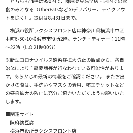
どちらも価格は990円で、陳麻婆豆腐全店・店内での飲
食のみとなる（UberEatsなどのデリバリー、テイクアウ
トを除く）。提供は8月31日まで。
横浜市役所ラクシスフロント店は神奈川県横浜市中区
本町6-50-10横浜市市役所2階。ランチ・ディナー：11時
～22時（L.O.21時30分）。
※新型コロナウイルス感染症拡大防止の観点から、各自
治体により自粛要請等が行なわれている可能性がありま
す。あらかじめ最新の情報をご確認ください。 またお出
かけの際は、手洗いやマスクの着用、咳エチケットなど
の感染拡大の防止に充分ご協力いただくようお願いいた
します。
■関連サイト
陳麻婆豆腐
横浜市役所ラクシスフロント店