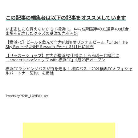
この記事の編集者は以下の記事をオススメしています
いま逃したら買えないかも!? 横浜FC、中村俊輔選手のJ1通算400試合
出場を記念したグッズの受注販売を開始
【横浜FC】ビールを飲んで全力応援!! オリジナルビール「Under The
Sky Beer～SUNNY Session IPA～」5月1日に発売
【サッカーショップ】店内が横浜FC仕様に！ ららぽーと横浜に
「soccer junkyショップ with 横浜FC」4月28日オープン
横浜FCラッピングバスが街を走る！ 相鉄バス「2021横浜FCオフィシャ
ルパートナー契約」を締結
Tweets by YKHM_LOVEWalker