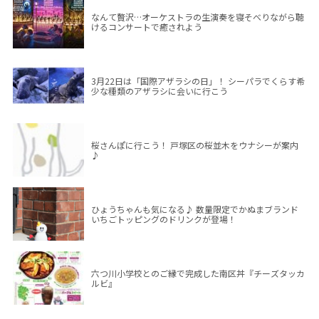
なんて贅沢…オーケストラの生演奏を寝そべりながら聴
けるコンサートで癒されよう
3月22日は「国際アザラシの日」！ シーパラでくらす希
少な種類のアザラシに会いに行こう
桜さんぽに行こう！ 戸塚区の桜並木をウナシーが案内
♪
ひょうちゃんも気になる♪ 数量限定でかぬまブランド
いちごトッピングのドリンクが登場！
六つ川小学校とのご縁で完成した南区丼『チーズタッカ
ルビ』