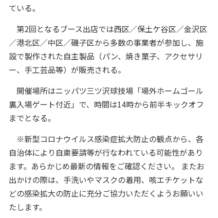
ている。
第2回となるブース出店では西区／保土ケ谷区／金沢区
／港北区／中区／磯子区から多数の事業者が参加し、施
設で製作された自主製品（パン、焼き菓子、アクセサリ
ー、手工芸品等）が販売される。
開催場所はニッパツ三ツ沢球技場「場外ホームゴール
裏入場ゲート付近」で、時間は14時から前半キックオフ
までとなる。
※新型コロナウイルス感染症拡大防止の観点から、各
自治体により自粛要請等が行なわれている可能性があり
ます。あらかじめ最新の情報をご確認ください。 またお
出かけの際は、手洗いやマスクの着用、咳エチケットな
どの感染拡大の防止に充分ご協力いただくようお願いい
たします。