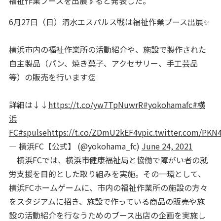
福祉作業ブースを出展すると発表した。
6月27日（日）清水エスパルス戦は福祉作業ブース出展✨
横浜市内の福祉作業所の活動紹介や、施設で製作された
自主製品（パン、焼き菓子、アクセサリー、手工芸品
等）の販売を行います👏
詳細は↓↓
https://t.co/yw7TpNuwrR
#yokohamafc
#横
浜
FC
#spulse
https://t.co/ZDmU2kEF4v
pic.twitter.com/PKN
— 横浜FC【公式】 (@yokohama_fc)
June 24, 2021
横浜FCでは、横浜市健康福祉局と協働で障がい者の就
労支援を目的とした取り組みを実施。その一環として、
横浜FCホームゲームに、市内の福祉作業所の施設の方々
をスタジアムに招き、施設で作っている商品の販売や施
設の活動紹介を行なうためのブース出店の企画を実施し