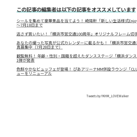
この記事の編集者は以下の記事をオススメしています
シールを集めて豪華景品を当てよう！ 崎陽軒「新しい生活様式Enjoy
～7月18日まで
逃さず買いたい！「横浜市営交通100周年」オリジナルフレーム切
あなたの撮った写真が公式カレンダーに載るかも！「横浜市営交通カ
真募集中（7月28日まで）
観覧無料！ 年齢・性別・国籍を超えたダンスステージ「横浜ダン
1弾が発表
色鮮やかなビュッフェが登場！ ぴあアリーナMM併設ラウンジ「CLUB
ューをリニューアル
Tweets by YKHM_LOVEWalker