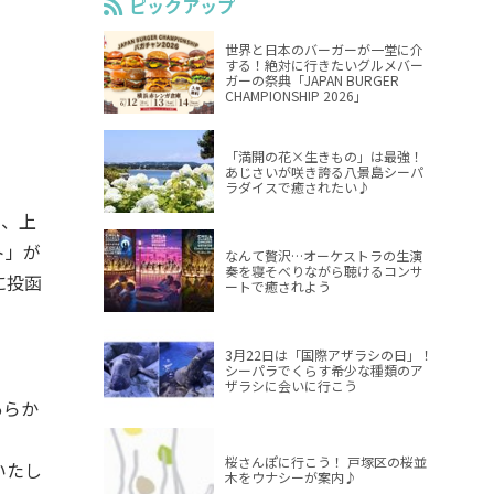
ピックアップ
世界と日本のバーガーが一堂に介
する！絶対に行きたいグルメバー
ガーの祭典「JAPAN BURGER
CHAMPIONSHIP 2026」
「満開の花×生きもの」は最強！
あじさいが咲き誇る八景島シーパ
ラダイスで癒されたい♪
し、上
ト」が
なんて贅沢…オーケストラの生演
奏を寝そべりながら聴けるコンサ
に投函
ートで癒されよう
3月22日は「国際アザラシの日」！
シーパラでくらす希少な種類のア
ザラシに会いに行こう
あらか
桜さんぽに行こう！ 戸塚区の桜並
いたし
木をウナシーが案内♪