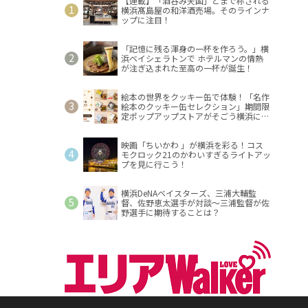
【連載】「酒呑み天国」とまで称される
横浜髙島屋の和洋酒売場。そのラインナ
ップに注目！
「記憶に残る渾身の一杯を作ろう。」横
浜ベイシェラトンで ホテルマンの情熱
が注ぎ込まれた至高の一杯が誕生！
絵本の世界をクッキー缶で体験！「名作
絵本のクッキー缶セレクション」期間限
定ポップアップストアがそごう横浜に登
場！
映画「ちいかわ 」が横浜を彩る！コス
モクロック21のかわいすぎるライトアッ
プを見に行こう！
横浜DeNAベイスターズ、三浦大輔監
督、佐野恵太選手が対談～三浦監督が佐
野選手に期待することは？