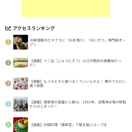
アクセスランキング
JR新宿駅のエキナカに「お茶漬け」「おにぎり」専門店オー
プン
【連載】十二社（じゅうにそう）は江戸西郊の景勝地だっ
た！
【連載】もうチビチビ食べなくていいんだよ！ 夢のマカロン
食べ放題
【連載】西新宿の高層ビル群は、1965年、淀橋浄水場の移転
からはじまった！
【連載】中国料理「翡翠宮」で壁を跳ぶスープを