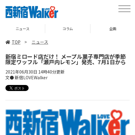
toggle
naviga
ニュース
コラム
企画
TOP
>
ニュース
新宿ミロード店だけ！ メープル菓子専門店が季節
限定ワッフル「瀬戸内レモン」発売、7月1日から
2021年06月30日 14時40分更新
文● 新宿LOVEWalker