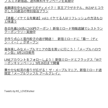
プ ルミネ新宿店、送料無料キャンペーンを実施中
長期滞在中もRIZAPでボディメイク！ 京王プラザホテル、RIZAPとコラ
ボした30連泊の特別宿泊プラン
【連載／イケてる先輩道】vol.1 イケてる人はリフレッシュの方法もひ
と味違う
各日先着100名に500円クーポン！ 新宿ミロード物販店舗でレストラン
クーポンラリー実施中
手作り点心と雲丹餃子の店が開店！ 新宿ミロードに「鼎一（ディ
ン・イー）」がオープン
毎年楽しみなメープルマニアの缶を買いに行こう！「メープルハロウ
ィン缶」8月23日発売
LINEアカウントをフォローしよう！ 新宿ミロードとフラッグス「Wク
ーポンキャンペーン」9月26日まで開催
華やかな紅茶の香りが広がる！ ザ・メープルマニア、新宿ミロード店
限定「メープルワッフル アールグレイ」
Tweets by NS_LOVEWalker