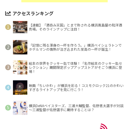
アクセスランキング
【連載】「酒呑み天国」とまで称される横浜髙島屋の和洋酒
売場。そのラインナップに注目！
「記憶に残る渾身の一杯を作ろう。」横浜ベイシェラトンで
ホテルマンの情熱が注ぎ込まれた至高の一杯が誕生！
絵本の世界をクッキー缶で体験！「名作絵本のクッキー缶セ
レクション」期間限定ポップアップストアがそごう横浜に登
場！
映画「ちいかわ 」が横浜を彩る！コスモクロック21のかわい
すぎるライトアップを見に行こう！
横浜DeNAベイスターズ、三浦大輔監督、佐野恵太選手が対談
～三浦監督が佐野選手に期待することは？