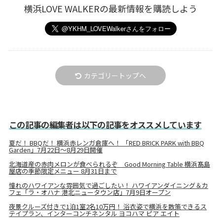
横浜LOVE WALKERの最新情報を購読しよう
カテゴリートップへ
この記事の編集者は以下の記事をオススメしています
夏だ！ BBQだ！ 横浜赤レンガ倉庫へ！ 「RED BRICK PARK with BBQ
Garden」7月22日～8月29日開催
北海道産の赤肉メロンが食べられるぞ Good Morning Table 横浜髙島
屋店の季節限定メニュー 8月31日まで
憧れのハワイアンな雰囲気で過ごしたい！ ハワイアンダイニング＆カ
フェ「ラ・オハナ 港北ニュータウン店」7月9日オープン
夜景クルーズ付きで1泊1室2名10万円！ 浴衣姿で横浜を散策できるス
テイプラン、インターコンチネンタル ヨコハマ ピア エイト