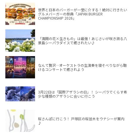
世界と日本のバーガーが一堂に介する！絶対に行きたい
グルメバーガーの祭典「JAPAN BURGER
CHAMPIONSHIP 2026」
「満開の花×生きもの」は最強！あじさいが咲き誇る八
景島シーパラダイスで癒されたい♪
なんて贅沢…オーケストラの生演奏を寝そべりながら聴
けるコンサートで癒されよう
3月22日は「国際アザラシの日」！ シーパラでくらす希
少な種類のアザラシに会いに行こう
桜さんぽに行こう！ 戸塚区の桜並木をウナシーが案内
♪