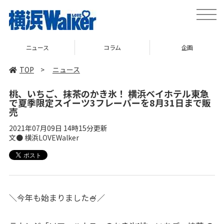
toggle
naviga
ニュース
コラム
企画
TOP
>
ニュース
桃、いちご、抹茶のかき氷！ 横浜ベイホテル東急
で夏季限定スイーツ3フレーバーを8月31日まで販
売
2021年07月09日 14時15分更新
文● 横浜LOVEWalker
＼今年も始まりました🍧／