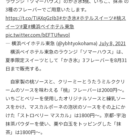
ラウンジ「ソマーハウス」のかき氷❗️桃、いちご、抹茶 の
3種のフレーバーでご用意いたします。
https://t.co/TIAXqGzIb3
#かき氷
#ホテルスイーツ
#桃ス
イーツ
#夏
#横浜ベイホテル東急
pic.twitter.com/bEFTUfwvol
— 横浜ベイホテル東急 (@ybhtyokohama)
July 8, 2021
横浜ベイホテル東急のラウンジ「ソマーハウス」は、
夏季限定スイーツとして「かき氷」3フレーバーを8月31
日まで販売する。
自家製の桃ソースと、クリーミーとうたうミルククリ
ームのソースを味わえる「桃」フレーバーは2000円～。
いちごとベリーを使用したオリジナルソースと練乳ソー
スをかけ、マスカルポーネの泡状のソースをその上にか
けた「ストロベリー マスカル」は1800円～。京都･宇治
抹茶パウダーを使い、栗や白玉をトッピングした「抹
茶」は1800円～。