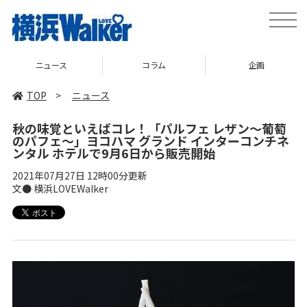
toggle
naviga
ニュース
コラム
企画
TOP
>
ニュース
秋の味覚といえばコレ！「パルフェ レザン～葡萄
のパフェ～」ヨコハマ グランド インターコンチネ
ンタル ホテルで9月6日から販売開始
2021年07月27日 12時00分更新
文● 横浜LOVEWalker