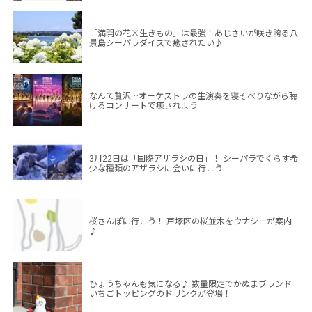
「満開の花×生きもの」は最強！あじさいが咲き誇る八
景島シーパラダイスで癒されたい♪
なんて贅沢…オーケストラの生演奏を寝そべりながら聴
けるコンサートで癒されよう
3月22日は「国際アザラシの日」！ シーパラでくらす希
少な種類のアザラシに会いに行こう
桜さんぽに行こう！ 戸塚区の桜並木をウナシーが案内
♪
ひょうちゃんも気になる♪ 数量限定でかぬまブランド
いちごトッピングのドリンクが登場！