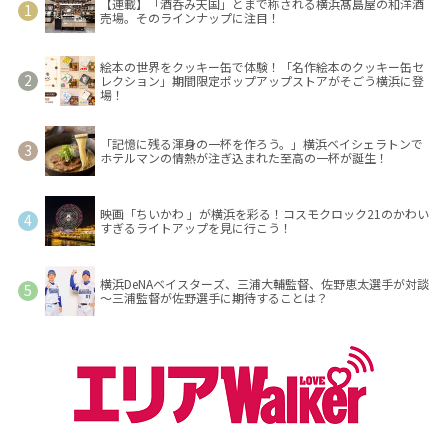
【連載】「酒呑み天国」とまで称される横浜髙島屋の和洋酒
売場。そのラインナップに注目！
絵本の世界をクッキー缶で体験！「名作絵本のクッキー缶セ
レクション」期間限定ポップアップストアがそごう横浜に登
場！
「記憶に残る渾身の一杯を作ろう。」横浜ベイシェラトンで
ホテルマンの情熱が注ぎ込まれた至高の一杯が誕生！
映画「ちいかわ 」が横浜を彩る！コスモクロック21のかわい
すぎるライトアップを見に行こう！
横浜DeNAベイスターズ、三浦大輔監督、佐野恵太選手が対談
～三浦監督が佐野選手に期待することは？