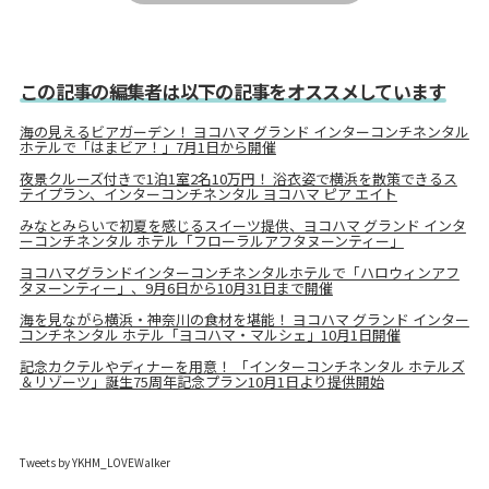
この記事の編集者は以下の記事をオススメしています
海の見えるビアガーデン！ ヨコハマ グランド インターコンチネンタル
ホテルで「はまビア！」7月1日から開催
夜景クルーズ付きで1泊1室2名10万円！ 浴衣姿で横浜を散策できるス
テイプラン、インターコンチネンタル ヨコハマ ピア エイト
みなとみらいで初夏を感じるスイーツ提供、ヨコハマ グランド インタ
ーコンチネンタル ホテル「フローラルアフタヌーンティー」
ヨコハマグランドインターコンチネンタルホテルで「ハロウィンアフ
タヌーンティー」、9月6日から10月31日まで開催
海を見ながら横浜・神奈川の食材を堪能！ ヨコハマ グランド インター
コンチネンタル ホテル「ヨコハマ・マルシェ」10月1日開催
記念カクテルやディナーを用意！ 「インターコンチネンタル ホテルズ
＆リゾーツ」誕生75周年記念プラン10月1日より提供開始
Tweets by YKHM_LOVEWalker