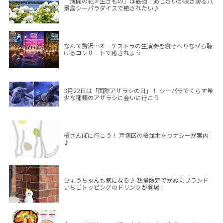
「満開の花×生きもの」は最強！あじさいが咲き誇る八
景島シーパラダイスで癒されたい♪
なんて贅沢…オーケストラの生演奏を寝そべりながら聴
けるコンサートで癒されよう
3月22日は「国際アザラシの日」！ シーパラでくらす希
少な種類のアザラシに会いに行こう
桜さんぽに行こう！ 戸塚区の桜並木をウナシーが案内
♪
ひょうちゃんも気になる♪ 数量限定でかぬまブランド
いちごトッピングのドリンクが登場！