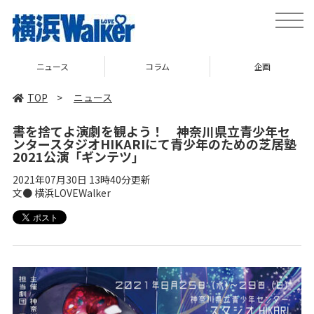
toggle
naviga
ニュース
コラム
企画
TOP
>
ニュース
書を捨てよ演劇を観よう！ 神奈川県立青少年セ
ンタースタジオHIKARIにて青少年のための芝居塾
2021公演「ギンテツ」
2021年07月30日 13時40分更新
文● 横浜LOVEWalker