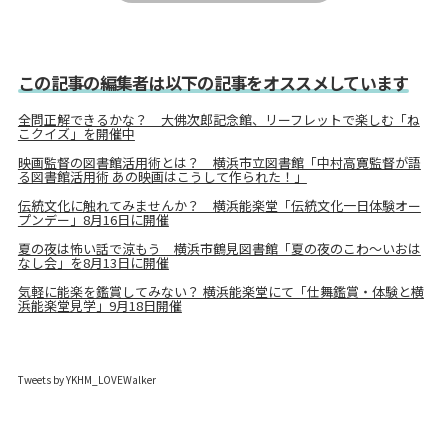
この記事の編集者は以下の記事をオススメしています
全問正解できるかな？ 大佛次郎記念館、リーフレットで楽しむ「ね
こクイズ」を開催中
映画監督の図書館活用術とは？ 横浜市立図書館「中村高寛監督が語
る図書館活用術 あの映画はこうして作られた！」
伝統文化に触れてみませんか？ 横浜能楽堂「伝統文化一日体験オー
プンデー」8月16日に開催
夏の夜は怖い話で涼もう 横浜市鶴見図書館「夏の夜のこわ～いおは
なし会」を8月13日に開催
気軽に能楽を鑑賞してみない？ 横浜能楽堂にて「仕舞鑑賞・体験と横
浜能楽堂見学」9月18日開催
Tweets by YKHM_LOVEWalker