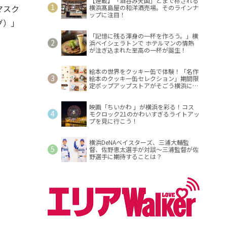
【連載】「酒呑み天国」とまで称される
ぶマスク
横浜髙島屋の和洋酒売場。そのラインナ
ップに注目！
グ）」
「記憶に残る渾身の一杯を作ろう。」横
浜ベイシェラトンで ホテルマンの情熱
が注ぎ込まれた至高の一杯が誕生！
絵本の世界をクッキー缶で体験！「名作
絵本のクッキー缶セレクション」期間限
定ポップアップストアがそごう横浜に登
場！
映画「ちいかわ 」が横浜を彩る！コス
モクロック21のかわいすぎるライトアッ
プを見に行こう！
横浜DeNAベイスターズ、三浦大輔監
督、佐野恵太選手が対談～三浦監督が佐
野選手に期待することは？