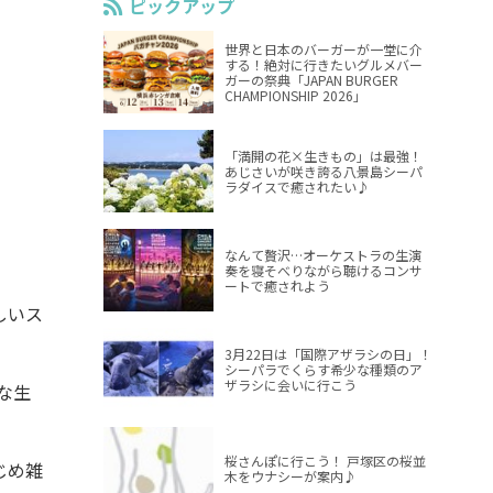
ピックアップ
世界と日本のバーガーが一堂に介
する！絶対に行きたいグルメバー
ガーの祭典「JAPAN BURGER
CHAMPIONSHIP 2026」
「満開の花×生きもの」は最強！
あじさいが咲き誇る八景島シーパ
ラダイスで癒されたい♪
なんて贅沢…オーケストラの生演
奏を寝そべりながら聴けるコンサ
ートで癒されよう
しいス
3月22日は「国際アザラシの日」！
シーパラでくらす希少な種類のア
ザラシに会いに行こう
な生
桜さんぽに行こう！ 戸塚区の桜並
じめ雑
木をウナシーが案内♪