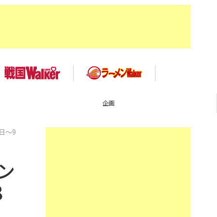
TOP
日～9
ン
8