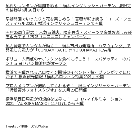
風鈴やランタンが庭園を彩る！ 横浜イングリッシュガーデン、夏限定
の装飾は6月28日から
早朝開園でゆったりと花を楽しめる！ 薔薇が咲き誇る「ローズ・フェ
スティバル2021」横浜イングリッシュガーデンで開催
開店25周年記念！ 京急百貨店、限定弁当・スイーツや豪華お楽しみ袋
を販売する「2525（ニコニコ）キャンペーン」
風力発電でガンダムが動く！ 横浜市風力発電所「ハマウィング」で
発電した電力が「GUNDAM FACTORY YOKOHAMA」に供給
ボリューム満点のナポリタンを食べに行こう！ スパゲッティーのパ
ンチョ ヨドバシ横浜店がオープン
横浜で開催されるハロウィン関係のイベント・特別プランがすぐにわ
かる！ 横浜観光情報「横浜ハロウィン特集2021」公開
プロカメラマンが撮影してくれるぞ！ 横浜イングリッシュガーデン
「特設野外フォトスタジオ」を10月29日開催
横浜駅西口周辺が幻想的な世界に！ ヨコハマイルミネーション
2021「AURORA MAGIC」11月17日から開催
Tweets by YKHM_LOVEWalker