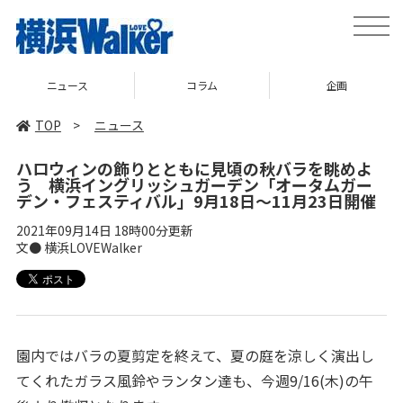
toggle
naviga
ニュース
コラム
企画
TOP
>
ニュース
ハロウィンの飾りとともに見頃の秋バラを眺めよ
う 横浜イングリッシュガーデン「オータムガー
デン・フェスティバル」9月18日～11月23日開催
2021年09月14日 18時00分更新
文● 横浜LOVEWalker
園内ではバラの夏剪定を終えて、夏の庭を涼しく演出し
てくれたガラス風鈴やランタン達も、今週9/16(木)の午