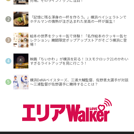
売場。そのラインナップに注目！
「記憶に残る渾身の一杯を作ろう。」横浜ベイシェラトンで
ホテルマンの情熱が注ぎ込まれた至高の一杯が誕生！
絵本の世界をクッキー缶で体験！「名作絵本のクッキー缶セ
レクション」期間限定ポップアップストアがそごう横浜に登
場！
映画「ちいかわ 」が横浜を彩る！コスモクロック21のかわい
すぎるライトアップを見に行こう！
横浜DeNAベイスターズ、三浦大輔監督、佐野恵太選手が対談
～三浦監督が佐野選手に期待することは？