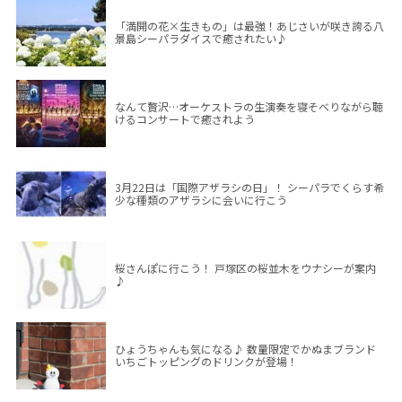
「満開の花×生きもの」は最強！あじさいが咲き誇る八
景島シーパラダイスで癒されたい♪
なんて贅沢…オーケストラの生演奏を寝そべりながら聴
けるコンサートで癒されよう
3月22日は「国際アザラシの日」！ シーパラでくらす希
少な種類のアザラシに会いに行こう
桜さんぽに行こう！ 戸塚区の桜並木をウナシーが案内
♪
ひょうちゃんも気になる♪ 数量限定でかぬまブランド
いちごトッピングのドリンクが登場！