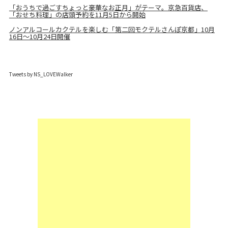
「おうちで過ごすちょっと豪華なお正月」がテーマ。京急百貨店、
「おせち料理」の店頭予約を11月5日から開始
ノンアルコールカクテルを楽しむ「第二回モクテルさんぽ京都」10月
16日～10月24日開催
Tweets by NS_LOVEWalker