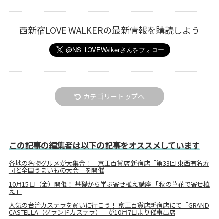
西新宿LOVE WALKERの最新情報を購読しよう
カテゴリートップへ
この記事の編集者は以下の記事をオススメしています
各地の名物グルメが大集合！ 京王百貨店 新宿店「第33回 東西有名寿
司と全国うまいもの大会」を開催
10月15日（金）開催！ 基礎から学ぶ寄せ植え講座 「秋の草花で寄せ植
え」
人気の台湾カステラを買いに行こう！ 京王百貨店新宿店にて「GRAND
CASTELLA（グランドカステラ）」が10月7日より催事出店