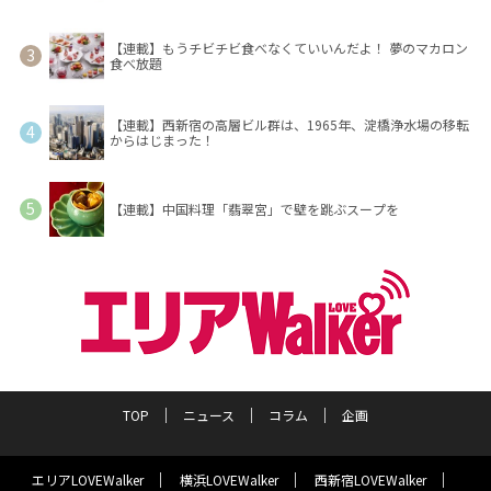
【連載】もうチビチビ食べなくていいんだよ！ 夢のマカロン
食べ放題
【連載】西新宿の高層ビル群は、1965年、淀橋浄水場の移転
からはじまった！
【連載】中国料理「翡翠宮」で壁を跳ぶスープを
TOP
ニュース
コラム
企画
エリアLOVEWalker
横浜LOVEWalker
西新宿LOVEWalker