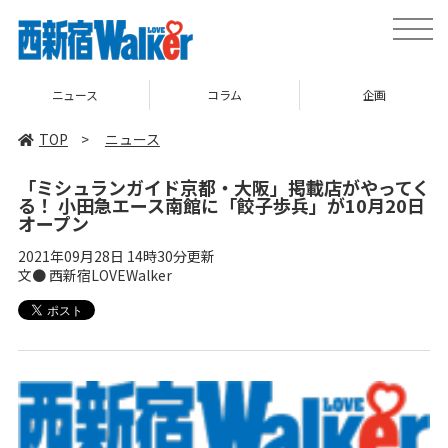
toggle
naviga
ニュース
コラム
企画
TOP
>
ニュース
「ミシュランガイド京都・大阪」掲載店がやってく
る！ 小田急エース南館に「餃子歩兵」が10月20日
オープン
2021年09月28日 14時30分更新
文● 西新宿LOVEWalker