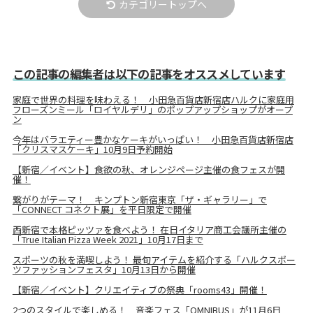
カテゴリートップへ
この記事の編集者は以下の記事をオススメしています
家庭で世界の料理を味わえる！ 小田急百貨店新宿店ハルクに家庭用
フローズンミール「ロイヤルデリ」のポップアップショップがオープ
ン
今年はバラエティー豊かなケーキがいっぱい！ 小田急百貨店新宿店
「クリスマスケーキ」10月9日予約開始
【新宿／イベント】食欲の秋、オレンジページ主催の食フェスが開
催！
繋がりがテーマ！ キンプトン新宿東京「ザ・ギャラリー」で
「CONNECT コネクト展」を平日限定で開催
西新宿で本格ピッツァを食べよう！ 在日イタリア商工会議所主催の
「True Italian Pizza Week 2021」10月17日まで
スポーツの秋を満喫しよう！ 最旬アイテムを紹介する「ハルクスポー
ツファッションフェスタ」10月13日から開催
【新宿／イベント】クリエイティブの祭典「rooms43」開催！
2つのスタイルで楽しめる！ 音楽フェス「OMNIBUS」が11月6日