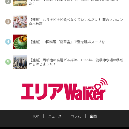
た！
【連載】もうチビチビ食べなくていいんだよ！ 夢のマカロン
食べ放題
【連載】中国料理「翡翠宮」で壁を跳ぶスープを
【連載】西新宿の高層ビル群は、1965年、淀橋浄水場の移転
からはじまった！
TOP
ニュース
コラム
企画