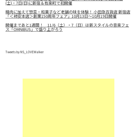
(土)・7日(日)に新宿＆有楽町で初開催
精肉に加えて惣菜・和菓子など老舗の味を体験！ 小田急百貨店 新宿店
「＜柿安本店＞創業150周年フェア」10月13日～10月19日開催
開催まであと1週間！ 11/6（土）・7（日）は新スタイルの音楽フェ
ス「OMNIBUS」で盛り上がろう
Tweets by NS_LOVEWalker